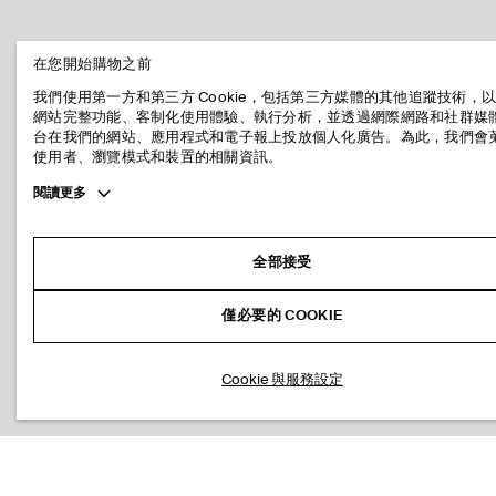
在您開始購物之前
我們使用第一方和第三方 Cookie，包括第三方媒體的其他追蹤技術，
網站完整功能、客制化使用體驗、執行分析，並透過網際網路和社群媒
台在我們的網站、應用程式和電子報上投放個人化廣告。為此，我們會
使用者、瀏覽模式和裝置的相關資訊。
Toggle
閱讀更多
more
cookie
information
全部接受
僅必要的 COOKIE
Cookie 與服務設定