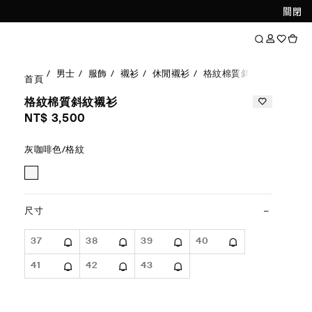
關閉
男士
服飾
襯衫
休閒襯衫
格紋棉質斜紋襯衫
首頁
格紋棉質斜紋襯衫
NT$ 3,500
灰咖啡色/格紋
尺寸
37
38
39
40
41
42
43