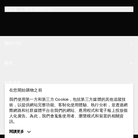
配送至
臺灣 (繁體中文)
關於COS
品牌精神
帳號
工作機會
我的帳號
新聞中心
顧客服務
登入 / 註冊
在您開始購物之前
門市資訊
聯絡我們
我們使用第一方和第三方 Cookie，包括第三方媒體的其他追蹤技
法律資訊
術，以提供網站完整功能、客制化使用體驗、執行分析，並透過網
配送說明
際網路和社群媒體平台在我們的網站、應用程式和電子報上投放個
人化廣告。為此，我們會蒐集使用者、瀏覽模式和裝置的相關資
隱私權政策
付款說明
訊。
追蹤COS
條款與細則
Toggle
閱讀更多
退貨及退款說明
more
FACEBOOK