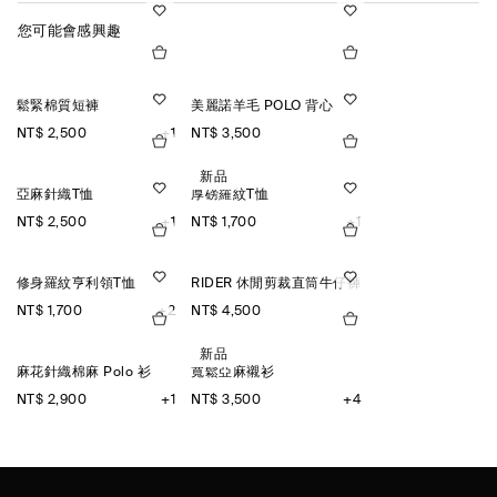
您可能會感興趣
鬆緊棉質短褲
美麗諾羊毛 POLO 背心
NT$ 2,500
NT$ 3,500
+1
新品
亞麻針織T恤
厚磅羅紋T恤
NT$ 2,500
NT$ 1,700
+1
+1
修身羅紋亨利領T恤
RIDER 休閒剪裁直筒牛仔褲
NT$ 1,700
NT$ 4,500
+2
新品
麻花針織棉麻 Polo 衫
寬鬆亞麻襯衫
NT$ 2,900
NT$ 3,500
+1
+4