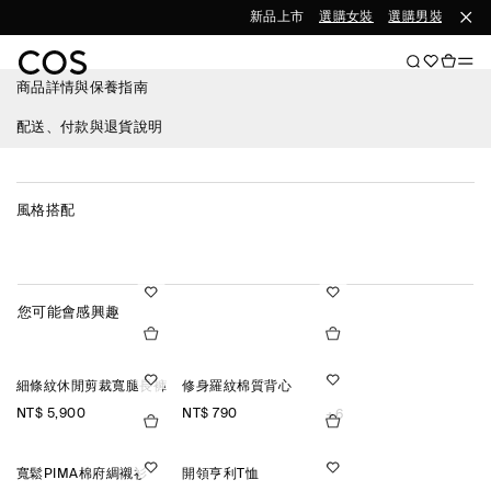
新品上市
選購女裝
選購男裝
商品詳情與保養指南
配送、付款與退貨說明
風格搭配
您可能會感興趣
細條紋休閒剪裁寬腿長褲
修身羅紋棉質背心
NT$ 5,900
NT$ 790
+6
寬鬆PIMA棉府綢襯衫
開領亨利T恤