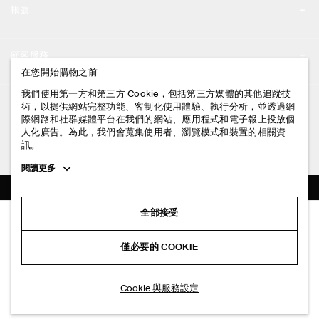
帳號
工作機會
我的帳號
新聞中心
顧客服務
登入 / 註冊
在您開始購物之前
門市資訊
聯絡我們
我們使用第一方和第三方 Cookie，包括第三方媒體的其他追蹤技
法律資訊
術，以提供網站完整功能、客制化使用體驗、執行分析，並透過網
配送說明
際網路和社群媒體平台在我們的網站、應用程式和電子報上投放個
人化廣告。為此，我們會蒐集使用者、瀏覽模式和裝置的相關資
隱私權政策
付款說明
訊。
追蹤COS
條款與細則
Toggle
閱讀更多
退貨及退款說明
more
FACEBOOK
服務條款
cookie
常見問題
information
INSTAGRAM
全部接受
網站COOKIE政策
格紋泡泡紋襯衫
商品保養指南
NT$ 3,500
PINTEREST
COOKIE 與服務設定
僅必要的 COOKIE
米色/格紋
尺碼指南
TIKTOK
版型指南
加入購物車
Cookie 與服務設定
SPOTIFY
訂閱電子郵件