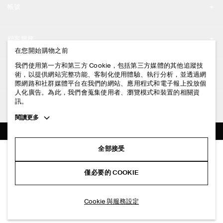
帳號
工作機會
我的帳號
新聞中心
顧客服務
登入 / 註冊
在您開始購物之前
門市資訊
聯絡我們
我們使用第一方和第三方 Cookie，包括第三方媒體的其他追蹤技
法律資訊
術，以提供網站完整功能、客制化使用體驗、執行分析，並透過網
配送說明
際網路和社群媒體平台在我們的網站、應用程式和電子報上投放個
人化廣告。為此，我們會蒐集使用者、瀏覽模式和裝置的相關資
隱私權政策
付款說明
訊。
追蹤COS
條款與細則
Toggle
閱讀更多
退貨及退款說明
more
FACEBOOK
服務條款
cookie
常見問題
information
INSTAGRAM
全部接受
網站COOKIE政策
露營風開領襯衫
商品保養指南
NT$ 2,900
PINTEREST
COOKIE 與服務設定
僅必要的 COOKIE
藍色
尺碼指南
TIKTOK
版型指南
加入購物車
Cookie 與服務設定
SPOTIFY
訂閱電子郵件