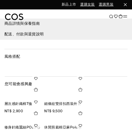
新品上市
選購女裝
選購男裝
商品詳情與保養指南
配送、付款與退貨說明
風格搭配
您可能會感興趣
層次感針織棉T恤
細條紋雙排扣西裝外套
NT$ 2,900
NT$ 9,500
修身針織蠶絲POLO衫
休閒剪裁棉亞麻Polo衫