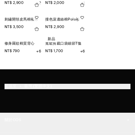
NT$ 2,900
NT$ 2,000
+2
+1
刺繡開領皮馬棉襯衫
撞色滾邊絲棉Polo衫
NT$ 3,500
NT$ 2,900
新品
修身羅紋棉質背心
寬鬆剪裁口袋細節T恤
NT$ 790
NT$ 1,700
+6
+6
配送至
臺灣 (繁體中文)
關於COS
品牌精神