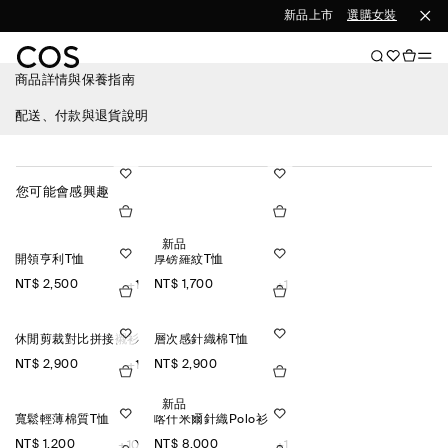
新品上市
選購女裝
選購男
商品詳情與保養指南
配送、付款與退貨說明
您可能會感興趣
新品
開領亨利T恤
厚磅羅紋T恤
NT$ 2,500
NT$ 1,700
+1
+1
休閒剪裁對比拼接襯衫
層次感針織棉T恤
NT$ 2,900
NT$ 2,900
+1
新品
寬鬆輕薄棉質T恤
喀什米爾針織Polo衫
NT$ 1,200
NT$ 8,000
+10
+1