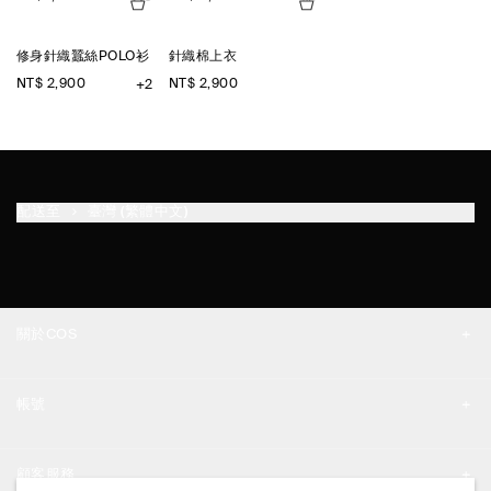
修身針織蠶絲POLO衫
針織棉上衣
NT$ 2,900
NT$ 2,900
+2
配送至
臺灣 (繁體中文)
關於COS
品牌精神
帳號
工作機會
我的帳號
新聞中心
顧客服務