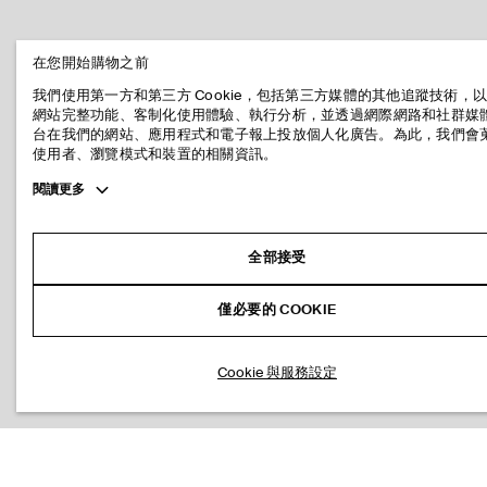
在您開始購物之前
我們使用第一方和第三方 Cookie，包括第三方媒體的其他追蹤技術，
網站完整功能、客制化使用體驗、執行分析，並透過網際網路和社群媒
台在我們的網站、應用程式和電子報上投放個人化廣告。為此，我們會
使用者、瀏覽模式和裝置的相關資訊。
Toggle
閱讀更多
more
cookie
information
全部接受
僅必要的 COOKIE
Cookie 與服務設定