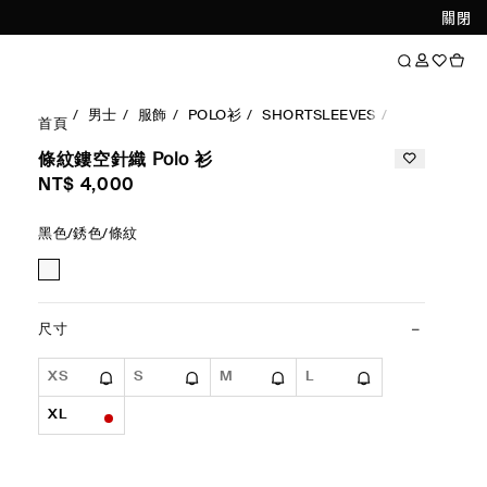
關閉
男士
服飾
POLO衫
SHORTSLEEVES
條紋鏤空針織 
首頁
條紋鏤空針織 Polo 衫
NT$ 4,000
黑色/銹色/條紋
尺寸
XS
S
M
L
XL