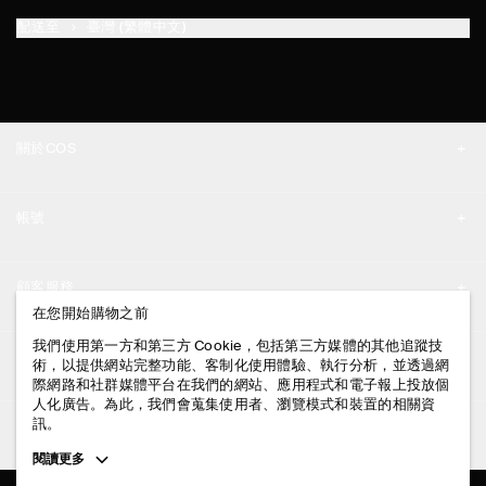
配送至
臺灣 (繁體中文)
關於COS
品牌精神
帳號
工作機會
我的帳號
新聞中心
顧客服務
登入 / 註冊
在您開始購物之前
門市資訊
聯絡我們
我們使用第一方和第三方 Cookie，包括第三方媒體的其他追蹤技
法律資訊
術，以提供網站完整功能、客制化使用體驗、執行分析，並透過網
配送說明
際網路和社群媒體平台在我們的網站、應用程式和電子報上投放個
人化廣告。為此，我們會蒐集使用者、瀏覽模式和裝置的相關資
隱私權政策
付款說明
訊。
追蹤COS
條款與細則
Toggle
閱讀更多
退貨及退款說明
more
FACEBOOK