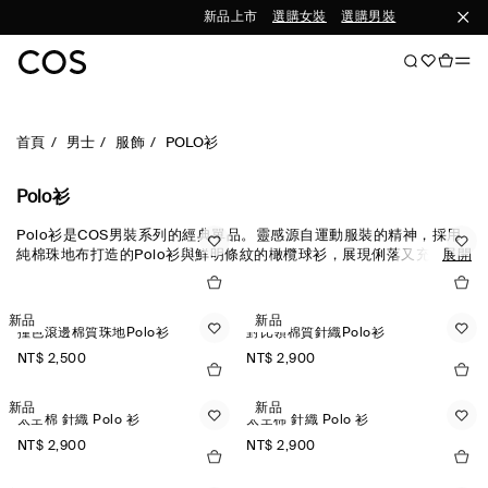
新品上市
選購女裝
選購男裝
首頁
男士
服飾
POLO衫
Polo衫
Polo衫是COS男裝系列的經典單品。靈感源自運動服裝的精神，採用
純棉珠地布打造的Polo衫與鮮明條紋的橄欖球衫，展現俐落又充滿活
展開
力的造型。長袖Polo衫則以高級喀什米爾、羊毛與蠶絲設計，為日常
穿著注入低調奢華感。細緻的針織紋理、對比縫線與金屬拉鍊設計，
增添豐富層次與細節。
新品
新品
撞色滾邊棉質珠地Polo衫
對比領棉質針織Polo衫
NT$ 2,500
NT$ 2,900
新品
新品
太空棉 針織 Polo 衫
太空棉 針織 Polo 衫
NT$ 2,900
NT$ 2,900