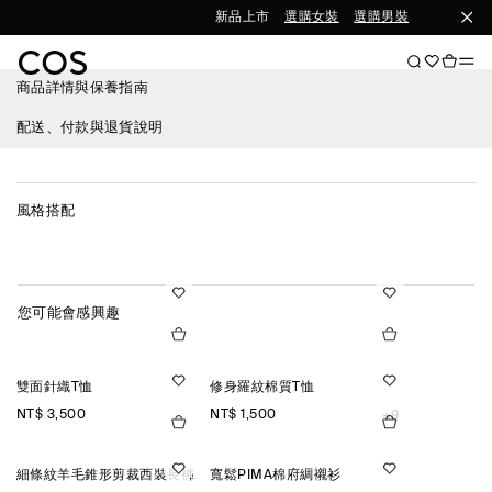
新品上市
選購女裝
選購男裝
商品詳情與保養指南
配送、付款與退貨說明
風格搭配
您可能會感興趣
雙面針織T恤
修身羅紋棉質T恤
NT$ 3,500
NT$ 1,500
+9
細條紋羊毛錐形剪裁西裝長褲
寬鬆PIMA棉府綢襯衫