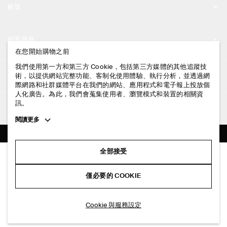
帳號
工作機會
我的帳號
新聞中心
顧客服務
登入 / 註冊
在您開始購物之前
門市資訊
聯絡我們
我們使用第一方和第三方 Cookie，包括第三方媒體的其他追蹤技
法律資訊
術，以提供網站完整功能、客制化使用體驗、執行分析，並透過網
配送說明
際網路和社群媒體平台在我們的網站、應用程式和電子報上投放個
人化廣告。為此，我們會蒐集使用者、瀏覽模式和裝置的相關資
隱私權政策
付款說明
訊。
追蹤COS
條款與細則
Toggle
閱讀更多
退貨及退款說明
more
FACEBOOK
服務條款
cookie
常見問題
information
INSTAGRAM
全部接受
網站COOKIE政策
棉質針織Polo衫
商品保養指南
NT$ 2,900
PINTEREST
COOKIE 與服務設定
僅必要的 COOKIE
米色
尺碼指南
TIKTOK
版型指南
加入購物車
Cookie 與服務設定
SPOTIFY
訂閱電子郵件