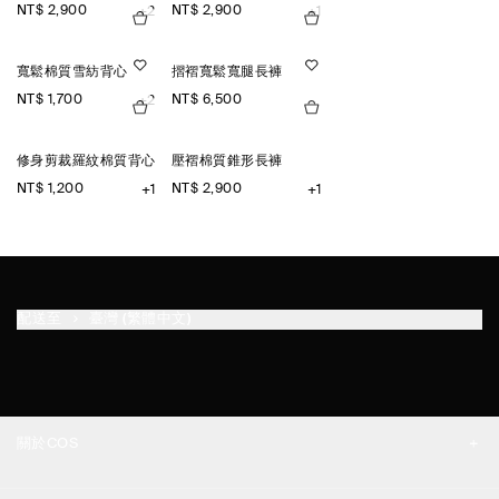
NT$ 2,900
NT$ 2,900
+2
+1
寬鬆棉質雪紡背心
摺褶寬鬆寬腿長褲
NT$ 1,700
NT$ 6,500
+2
修身剪裁羅紋棉質背心
壓褶棉質錐形長褲
NT$ 1,200
NT$ 2,900
+1
+1
配送至
臺灣 (繁體中文)
關於COS
品牌精神