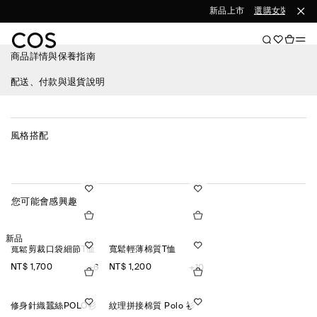
新品上市
選購女裝
選購
商品詳情與保養指南
配送、付款與退貨說明
風格搭配
您可能會感興趣
新品
寬鬆剪裁口袋細節T恤
寬鬆輕薄棉質T恤
NT$ 1,700
NT$ 1,200
+6
+10
修身針織蠶絲POLO衫
紋理拼接棉質 Polo 衫