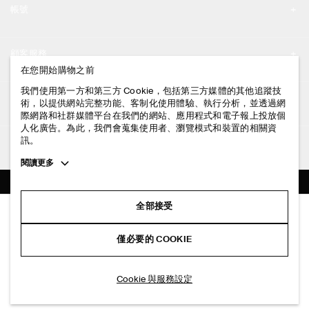
帳號
工作機會
我的帳號
新聞中心
顧客服務
登入 / 註冊
在您開始購物之前
門市資訊
聯絡我們
我們使用第一方和第三方 Cookie，包括第三方媒體的其他追蹤技
法律資訊
術，以提供網站完整功能、客制化使用體驗、執行分析，並透過網
配送說明
際網路和社群媒體平台在我們的網站、應用程式和電子報上投放個
人化廣告。為此，我們會蒐集使用者、瀏覽模式和裝置的相關資
隱私權政策
付款說明
訊。
追蹤COS
條款與細則
Toggle
閱讀更多
退貨及退款說明
more
FACEBOOK
服務條款
cookie
常見問題
information
INSTAGRAM
全部接受
網站COOKIE政策
華夫格針織純棉 Polo 衫
商品保養指南
NT$ 2,500
PINTEREST
COOKIE 與服務設定
僅必要的 COOKIE
深米色
尺碼指南
TIKTOK
版型指南
加入購物車
Cookie 與服務設定
SPOTIFY
訂閱電子郵件