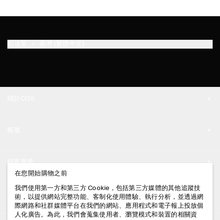
配送至
臺灣 (繁體中文)
關於COS
品牌精神
帳號
工作機會
我的帳號
新聞中心
顧客服務
登入 / 註冊
在您開始購物之前
門市資訊
聯絡我們
我們使用第一方和第三方 Cookie，包括第三方媒體的其他追蹤技
法律資訊
術，以提供網站完整功能、客制化使用體驗、執行分析，並透過網
配送說明
際網路和社群媒體平台在我們的網站、應用程式和電子報上投放個
人化廣告。為此，我們會蒐集使用者、瀏覽模式和裝置的相關資
隱私權政策