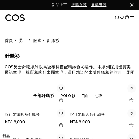
新品上市
選購女裝
選購男裝
首頁
男士
服飾
針織衫
針織衫
COS男士針織系列以高級布料搭配精緻色彩製作。本系列採用優質美
麗諾羊毛、棉質和喀什米爾羊毛，運用精湛的米蘭針織和斜紋針織技
展開
法，打造經典輪廓。開襟衫、背心和毛衣是換季穿搭的理想之選，而
針織T恤和Polo衫則為日常穿搭帶來精緻優雅的氣息。
全部針織衫
POLO衫
T恤
毛衣
喀什米爾圓領針織衫
喀什米爾圓領針織衫
NT$ 8,000
NT$ 8,000
新品