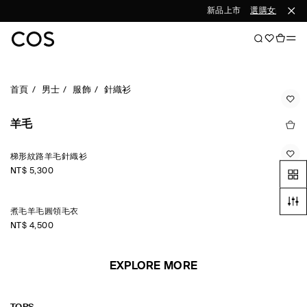
新品上市
選購女裝
選
首頁
男士
服飾
針織衫
羊毛
梯形紋路羊毛針織衫
NT$ 5,300
煮毛羊毛圓領毛衣
NT$ 4,500
EXPLORE MORE