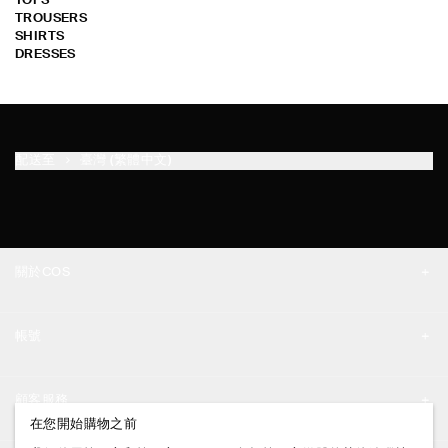
TOPS
TROUSERS
SHIRTS
DRESSES
配送至
臺灣 (繁體中文)
關於COS
品牌精神
帳號
工作機會
我的帳號
新聞中心
顧客服務
登入 / 註冊
在您開始購物之前
門市資訊