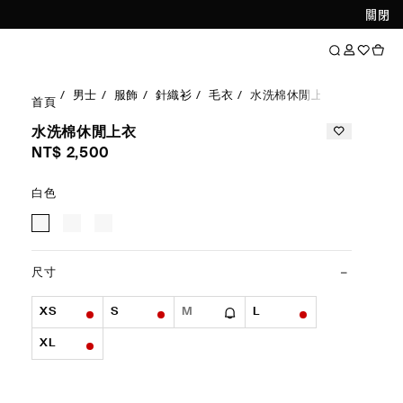
關閉
男士
服飾
針織衫
毛衣
水洗棉休閒上衣
首頁
水洗棉休閒上衣
NT$ 2,500
白色
尺寸
XS
S
M
L
XL