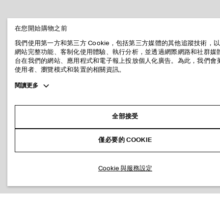
在您開始購物之前
我們使用第一方和第三方 Cookie，包括第三方媒體的其他追蹤技術，
網站完整功能、客制化使用體驗、執行分析，並透過網際網路和社群媒
台在我們的網站、應用程式和電子報上投放個人化廣告。為此，我們會
使用者、瀏覽模式和裝置的相關資訊。
Toggle
閱讀更多
more
cookie
information
全部接受
僅必要的 COOKIE
Cookie 與服務設定