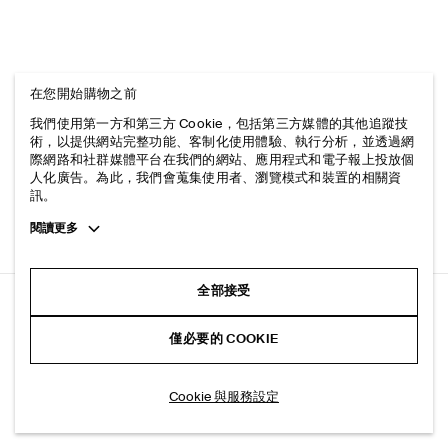
在您開始購物之前
我們使用第一方和第三方 Cookie，包括第三方媒體的其他追蹤技
術，以提供網站完整功能、客制化使用體驗、執行分析，並透過網
際網路和社群媒體平台在我們的網站、應用程式和電子報上投放個
人化廣告。為此，我們會蒐集使用者、瀏覽模式和裝置的相關資
訊。
Toggle
閱讀更多
more
cookie
information
全部接受
休閒剪裁太空棉上衣
僅必要的 COOKIE
奶油黃
加入購物車
Cookie 與服務設定