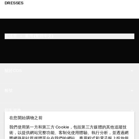
DRESSES
配送至
臺灣 (繁體中文)
關於COS
品牌精神
帳號
工作機會
我的帳號
新聞中心
顧客服務
登入 / 註冊
在您開始購物之前
門市資訊
聯絡我們
我們使用第一方和第三方 Cookie，包括第三方媒體的其他追蹤技
法律資訊
術，以提供網站完整功能、客制化使用體驗、執行分析，並透過網
配送說明
際網路和社群媒體平台在我們的網站、應用程式和電子報上投放個