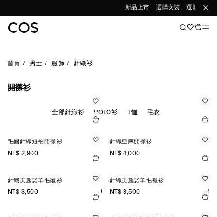
新品上市
選購女裝
選購男裝
首頁
男士
服飾
針織衫
開襟衫
全部針織衫
POLO衫
T恤
毛衣
毛圈針織短袖開襟衫
針織亞麻開襟衫
NT$ 2,900
NT$ 4,000
針織美麗諾羊毛襯衫
針織美麗諾羊毛襯衫
NT$ 3,500
+1
NT$ 3,500
+1