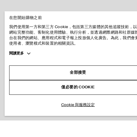
在您開始購物之前
我們使用第一方和第三方 Cookie，包括第三方媒體的其他追蹤技術，
網站完整功能、客制化使用體驗、執行分析，並透過網際網路和社群媒
台在我們的網站、應用程式和電子報上投放個人化廣告。為此，我們會
使用者、瀏覽模式和裝置的相關資訊。
Toggle
閱讀更多
more
cookie
information
全部接受
僅必要的 COOKIE
Cookie 與服務設定