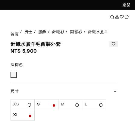
關閉
男士
服飾
針織衫
開襟衫
針織水煮羊毛西裝外套
首頁
針織水煮羊毛西裝外套
NT$ 5,900
深棕色
尺寸
XS
S
M
L
XL