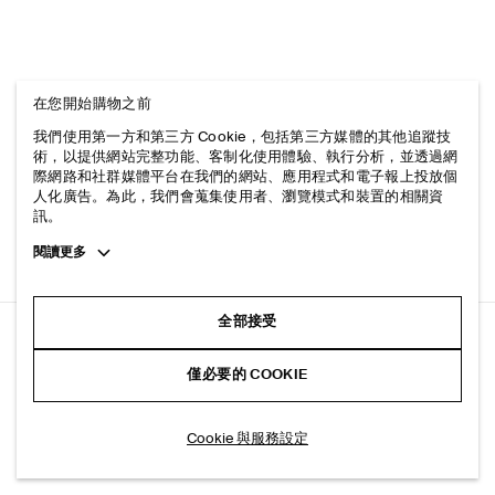
在您開始購物之前
我們使用第一方和第三方 Cookie，包括第三方媒體的其他追蹤技
術，以提供網站完整功能、客制化使用體驗、執行分析，並透過網
際網路和社群媒體平台在我們的網站、應用程式和電子報上投放個
人化廣告。為此，我們會蒐集使用者、瀏覽模式和裝置的相關資
訊。
Toggle
閱讀更多
more
cookie
information
全部接受
RIDER 原色赤耳 休閒剪裁直筒牛仔褲
僅必要的 COOKIE
黑色
加入購物車
Cookie 與服務設定