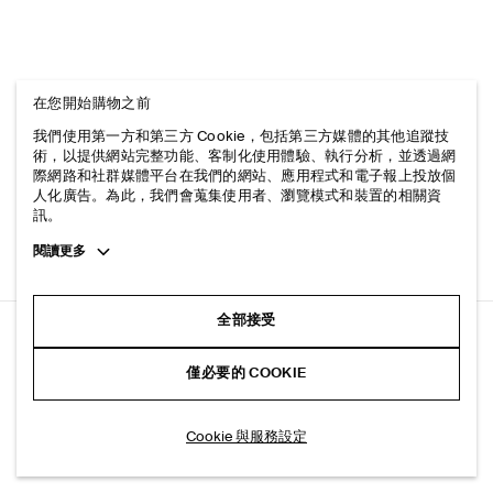
在您開始購物之前
我們使用第一方和第三方 Cookie，包括第三方媒體的其他追蹤技
術，以提供網站完整功能、客制化使用體驗、執行分析，並透過網
際網路和社群媒體平台在我們的網站、應用程式和電子報上投放個
人化廣告。為此，我們會蒐集使用者、瀏覽模式和裝置的相關資
訊。
Toggle
閱讀更多
more
cookie
information
全部接受
DOME 休閒剪裁直筒牛仔褲
僅必要的 COOKIE
深藍色
加入購物車
Cookie 與服務設定