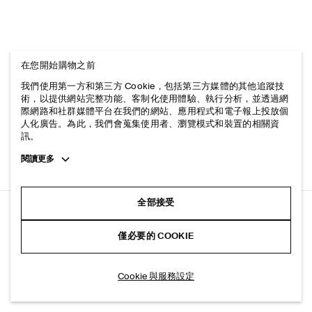
在您開始購物之前
我們使用第一方和第三方 Cookie，包括第三方媒體的其他追蹤技
術，以提供網站完整功能、客制化使用體驗、執行分析，並透過網
際網路和社群媒體平台在我們的網站、應用程式和電子報上投放個
人化廣告。為此，我們會蒐集使用者、瀏覽模式和裝置的相關資
訊。
Toggle
閱讀更多
more
cookie
information
全部接受
經典款合身直筒牛仔褲
僅必要的 COOKIE
米色
加入購物車
Cookie 與服務設定