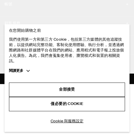
帳號
工作機會
我的帳號
新聞中心
顧客服務
登入 / 註冊
在您開始購物之前
門市資訊
聯絡我們
我們使用第一方和第三方 Cookie，包括第三方媒體的其他追蹤技
法律資訊
術，以提供網站完整功能、客制化使用體驗、執行分析，並透過網
配送說明
際網路和社群媒體平台在我們的網站、應用程式和電子報上投放個
人化廣告。為此，我們會蒐集使用者、瀏覽模式和裝置的相關資
隱私權政策
付款說明
訊。
追蹤COS
條款與細則
Toggle
閱讀更多
退貨及退款說明
more
FACEBOOK
服務條款
cookie
常見問題
information
INSTAGRAM
全部接受
網站COOKIE政策
經典款合身直筒牛仔褲
商品保養指南
NT$ 4,000
PINTEREST
COOKIE 與服務設定
僅必要的 COOKIE
+ 3
藍色
尺碼指南
TIKTOK
版型指南
選擇尺寸
Cookie 與服務設定
SPOTIFY
訂閱電子郵件