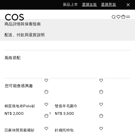
新品上市
選購女裝
選購男裝
商品詳情與保養指南
配送、付款與退貨說明
風格搭配
您可能會感興趣
棉質珠地布Polo衫
雙面羊毛圍巾
NT$ 2,000
NT$ 3,500
+1
亞麻休閒剪裁襯衫
針織托特包