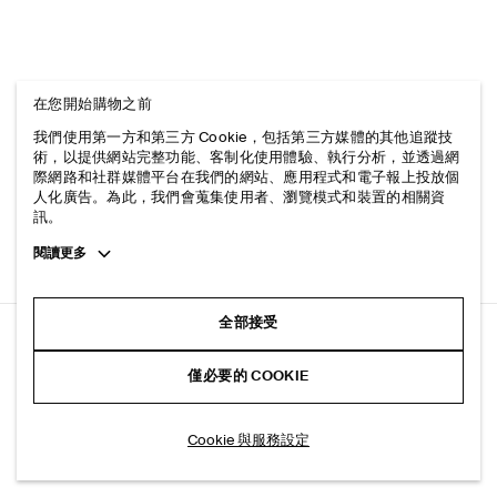
在您開始購物之前
我們使用第一方和第三方 Cookie，包括第三方媒體的其他追蹤技
術，以提供網站完整功能、客制化使用體驗、執行分析，並透過網
際網路和社群媒體平台在我們的網站、應用程式和電子報上投放個
人化廣告。為此，我們會蒐集使用者、瀏覽模式和裝置的相關資
訊。
Toggle
閱讀更多
more
cookie
information
全部接受
經典款合身直筒牛仔褲
僅必要的 COOKIE
+ 3
米色
加入購物車
Cookie 與服務設定