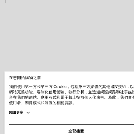
在您開始購物之前
我們使用第一方和第三方 Cookie，包括第三方媒體的其他追蹤技術，
網站完整功能、客制化使用體驗、執行分析，並透過網際網路和社群媒
台在我們的網站、應用程式和電子報上投放個人化廣告。為此，我們會
使用者、瀏覽模式和裝置的相關資訊。
Toggle
閱讀更多
more
cookie
information
全部接受