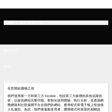
配送至
臺灣 (繁體中文)
關於COS
品牌精神
帳號
工作機會
我的帳號
新聞中心
顧客服務
登入 / 註冊
在您開始購物之前
門市資訊
聯絡我們
我們使用第一方和第三方 Cookie，包括第三方媒體的其他追蹤技
法律資訊
術，以提供網站完整功能、客制化使用體驗、執行分析，並透過網
配送說明
際網路和社群媒體平台在我們的網站、應用程式和電子報上投放個
人化廣告。為此，我們會蒐集使用者、瀏覽模式和裝置的相關資
隱私權政策