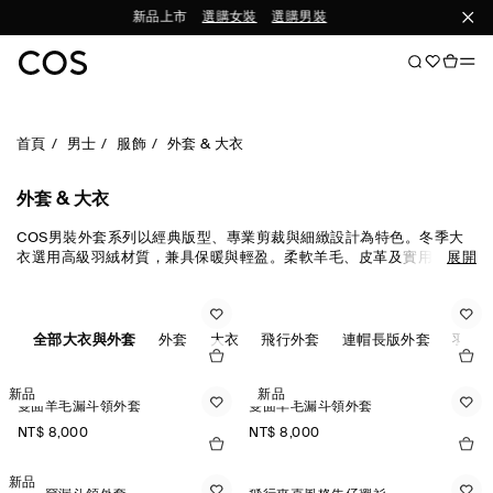
新品上市
選購女裝
選購男裝
首頁
男士
服飾
外套 & 大衣
外套 & 大衣
COS男裝外套系列以經典版型、專業剪裁與細緻設計為特色。冬季大
衣選用高級羽絨材質，兼具保暖與輕盈。柔軟羊毛、皮革及實用風格
展開
外套，展現極致質感。輕盈風衣與防風外套適合臺灣的多變氣候。雙
面羊毛外套則是兼具俐落與優雅的智慧之選。
全部大衣與外套
外套
大衣
飛行外套
連帽長版外套
羽絨
新品
新品
雙面羊毛漏斗領外套
雙面羊毛漏斗領外套
NT$ 8,000
NT$ 8,000
新品