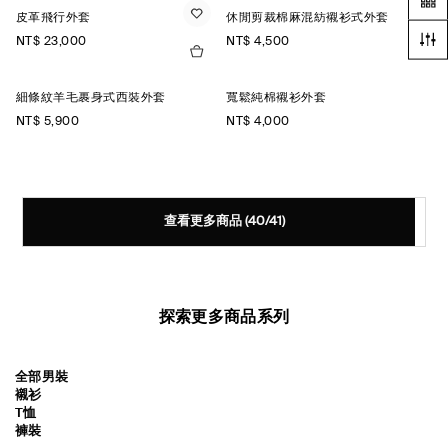
皮革飛行外套
休閒剪裁棉麻混紡襯衫式外套
NT$ 23,000
NT$ 4,500
細條紋羊毛裹身式西裝外套
寬鬆純棉襯衫外套
NT$ 5,900
NT$ 4,000
查看更多商品
(40/41)
探索更多商品系列
全部男裝
襯衫
T恤
褲裝