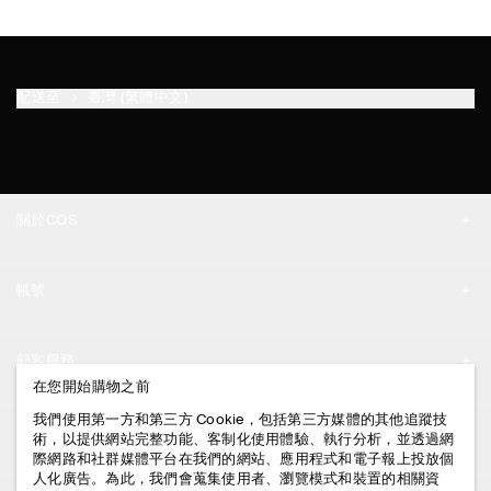
配送至
臺灣 (繁體中文)
關於COS
品牌精神
帳號
工作機會
我的帳號
新聞中心
顧客服務
登入 / 註冊
在您開始購物之前
門市資訊
聯絡我們
我們使用第一方和第三方 Cookie，包括第三方媒體的其他追蹤技
法律資訊
術，以提供網站完整功能、客制化使用體驗、執行分析，並透過網
配送說明
際網路和社群媒體平台在我們的網站、應用程式和電子報上投放個
人化廣告。為此，我們會蒐集使用者、瀏覽模式和裝置的相關資
隱私權政策