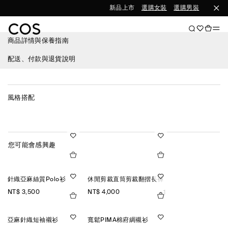
新品上市
選購女裝
選購男裝
商品詳情與保養指南
配送、付款與退貨說明
風格搭配
您可能會感興趣
針織亞麻絲質Polo衫
休閒剪裁直筒剪裁翻摺長褲
NT$ 3,500
NT$ 4,000
+1
亞麻針織短袖襯衫
寬鬆PIMA棉府綢襯衫