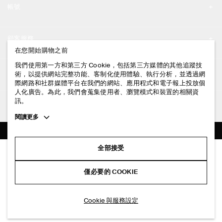
帳號
工作機會
我的帳號
新聞中心
顧客服務
登入 / 註冊
在您開始購物之前
門市資訊
聯絡我們
我們使用第一方和第三方 Cookie，包括第三方媒體的其他追蹤技
法律資訊
術，以提供網站完整功能、客制化使用體驗、執行分析，並透過網
配送說明
際網路和社群媒體平台在我們的網站、應用程式和電子報上投放個
人化廣告。為此，我們會蒐集使用者、瀏覽模式和裝置的相關資
隱私權政策
付款說明
訊。
追蹤COS
條款與細則
Toggle
閱讀更多
退貨及退款說明
more
FACEBOOK
服務條款
cookie
常見問題
information
INSTAGRAM
全部接受
網站COOKIE政策
無襯裡棉質西裝外套
商品保養指南
NT$ 8,000
PINTEREST
COOKIE 與服務設定
僅必要的 COOKIE
橄欖綠
尺碼指南
TIKTOK
版型指南
加入購物車
Cookie 與服務設定
SPOTIFY
訂閱電子郵件