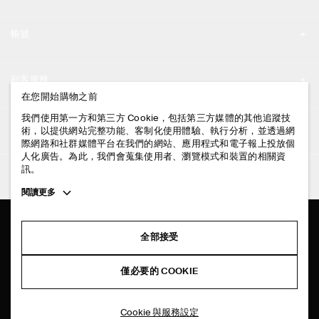
品牌精神
帳號
工作機會
我的帳號
新聞中心
顧客服務
登入 / 註冊
在您開始購物之前
門市資訊
聯絡我們
我們使用第一方和第三方 Cookie，包括第三方媒體的其他追蹤技
法律資訊
術，以提供網站完整功能、客制化使用體驗、執行分析，並透過網
配送說明
際網路和社群媒體平台在我們的網站、應用程式和電子報上投放個
人化廣告。為此，我們會蒐集使用者、瀏覽模式和裝置的相關資
隱私權政策
付款說明
訊。
追蹤COS
條款與細則
Toggle
閱讀更多
退貨及退款說明
more
FACEBOOK
服務條款
cookie
常見問題
information
INSTAGRAM
全部接受
網站COOKIE政策
商品保養指南
PINTEREST
COOKIE 與服務設定
僅必要的 COOKIE
尺碼指南
TIKTOK
版型指南
Cookie 與服務設定
SPOTIFY