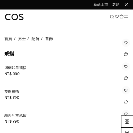
新品上市
選購女裝
選
首頁
男士
配飾
首飾
戒指
凹刻印章戒指
NT$ 990
雙圈戒指
NT$ 790
經典印章戒指
NT$ 790