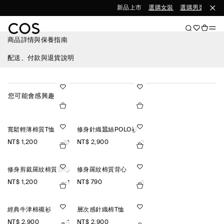
新品上市
選購女裝
選購男裝
商品詳情與保養指南
配送、付款與退貨說明
您可能會感興趣
寬鬆輕薄棉質T恤
修身針織蠶絲POLO衫
NT$ 1,200
NT$ 2,900
+10
+2
修身剪裁羅紋棉質背心
修身羅紋棉質背心
NT$ 1,200
NT$ 790
+1
+6
經典牛津棉襯衫
層次感針織棉T恤
NT$ 2,900
NT$ 2,900
+5