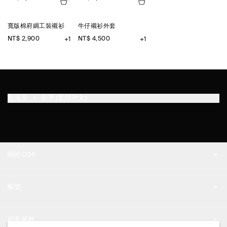
寬版棉府綢工裝襯衫
牛仔襯衫外套
NT$ 2,900
NT$ 4,500
+1
+1
配送至
臺灣 (繁體中文)
關於COS
品牌精神
帳號
工作機會
我的帳號
新聞中心
顧客服務