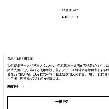
亞麻棒球帽
NT$ 1,700
在您開始購物之前
我們使用第一方和第三方 Cookie，包括第三方媒體的其他追蹤技術，
網站完整功能、客制化使用體驗、執行分析，並透過網際網路和社群媒
台在我們的網站、應用程式和電子報上投放個人化廣告。為此，我們會
使用者、瀏覽模式和裝置的相關資訊。
Toggle
閱讀更多
more
cookie
information
全部接受