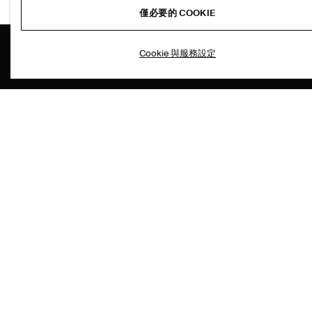
僅必要的 COOKIE
Cookie 與服務設定
關於COS
顧客服務
品牌精神
聯絡我們
工作機會
配送說明