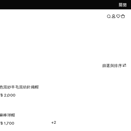
關閉
篩選與排序
色混紗羊毛混紡針織帽
$ 2,000
麻棒球帽
+2
$ 1,700