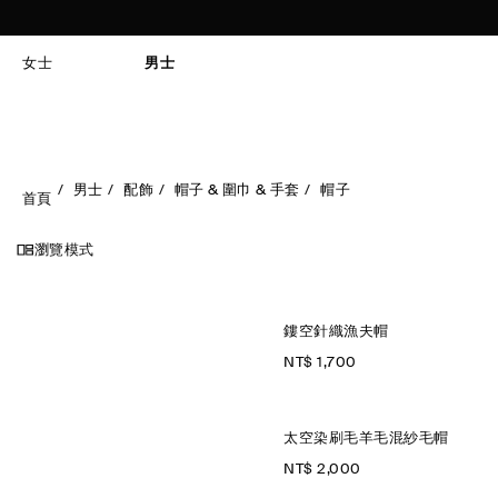
女士
男士
男士
配飾
帽子 & 圍巾 & 手套
帽子
首頁
瀏覽模式
鏤空針織漁夫帽
NT$ 1,700
太空染刷毛羊毛混紗毛帽
NT$ 2,000