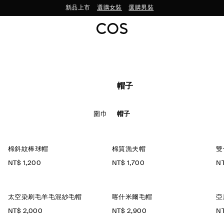
新品上市
選購女裝
選購男裝
帽子
圍巾
帽子
棉斜紋棒球帽
棉質漁夫帽
雙
NT$ 1,200
NT$ 1,700
NT
太空染刷毛羊毛混紗毛帽
喀什米爾毛帽
亞
NT$ 2,000
NT$ 2,900
NT