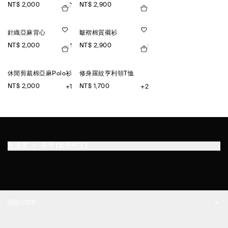
NT$ 2,000
NT$ 2,900
+2
針織亞麻背心
皺褶棉質襯衫
NT$ 2,000
NT$ 2,900
+1
+1
休閒剪裁棉亞麻Polo衫
修身羅紋亨利領T恤
NT$ 2,000
NT$ 1,700
+1
+2
配送至
臺灣 (繁體中文)
關於COS
品牌精神