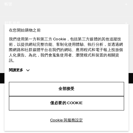
帳號
工作機會
我的帳號
新聞中心
顧客服務
登入 / 註冊
在您開始購物之前
門市資訊
聯絡我們
我們使用第一方和第三方 Cookie，包括第三方媒體的其他追蹤技
法律資訊
術，以提供網站完整功能、客制化使用體驗、執行分析，並透過網
配送說明
際網路和社群媒體平台在我們的網站、應用程式和電子報上投放個
人化廣告。為此，我們會蒐集使用者、瀏覽模式和裝置的相關資
隱私權政策
付款說明
訊。
追蹤COS
條款與細則
Toggle
閱讀更多
退貨及退款說明
more
FACEBOOK
服務條款
cookie
常見問題
information
INSTAGRAM
全部接受
網站COOKIE政策
TABLEAU 皮革托特包
商品保養指南
NT$ 8,000
PINTEREST
COOKIE 與服務設定
僅必要的 COOKIE
黑色
尺碼指南
TIKTOK
版型指南
選擇尺寸
Cookie 與服務設定
SPOTIFY
訂閱電子郵件