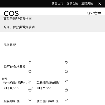
新品上市
選購女裝
選購男裝
商品詳情與保養指南
配送、付款與退貨說明
風格搭配
您可能會感興趣
新品
喀什米爾針織Polo衫
亞麻針織短袖襯衫
NT$ 8,000
NT$ 2,500
+1
+1
亞麻針織T恤
層次感針織棉T恤